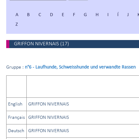
A
B
C
D
E
F
G
H
I
Í
J
Z
GRIFFON NIVERNAIS
(
17
)
n°6 - Laufhunde, Schweisshunde und verwandte Rassen
Gruppe :
English
GRIFFON NIVERNAIS
Français
GRIFFON NIVERNAIS
Deutsch
GRIFFON NIVERNAIS