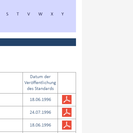
S
T
V
W
X
Y
Datum der
Veröffentlichung
des Standards
18.06.1996
24.07.1996
18.06.1996