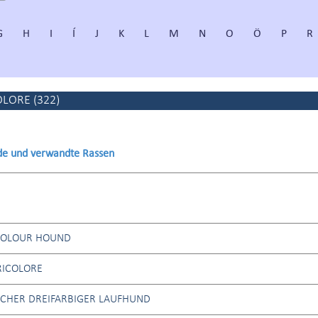
G
H
I
Í
J
K
L
M
N
O
Ö
P
R
OLORE
(
322
)
de und verwandte Rassen
COLOUR HOUND
RICOLORE
SCHER DREIFARBIGER LAUFHUND