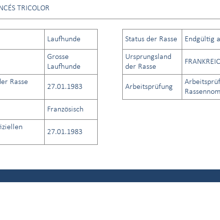
NCÉS TRICOLOR
Laufhunde
Status der Rasse
Endgültig 
Grosse
Ursprungsland
FRANKREI
Laufhunde
der Rasse
er Rasse
Arbeitsprü
27.01.1983
Arbeitsprüfung
Rassennome
Französisch
iziellen
27.01.1983