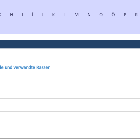
G
H
I
Í
J
K
L
M
N
O
Ö
P
R
de und verwandte Rassen