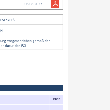
08.08.2023
anerkannt
CH
fung vorgeschrieben gemäß der
nklatur der FCI
CACIB