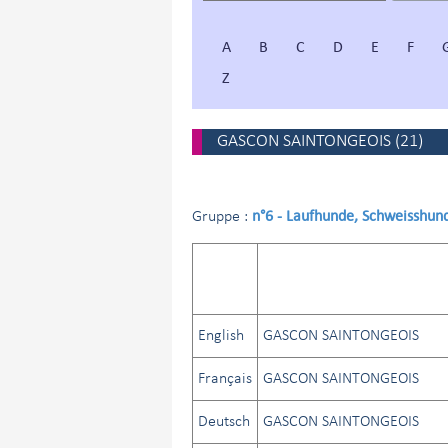
A
B
C
D
E
F
Z
GASCON SAINTONGEOIS
(
21
)
n°6 - Laufhunde, Schweisshun
Gruppe :
English
GASCON SAINTONGEOIS
Français
GASCON SAINTONGEOIS
Deutsch
GASCON SAINTONGEOIS