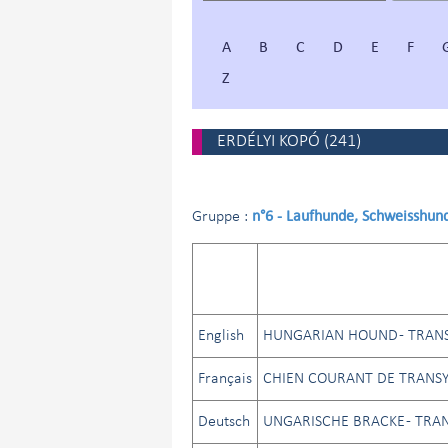
A
B
C
D
E
F
Z
ERDÉLYI KOPÓ
(
241
)
n°6 - Laufhunde, Schweisshun
Gruppe :
English
HUNGARIAN HOUND - TRAN
Français
CHIEN COURANT DE TRANSY
Deutsch
UNGARISCHE BRACKE - TRA