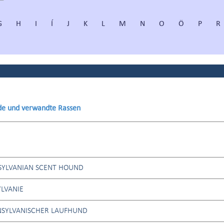
G
H
I
Í
J
K
L
M
N
O
Ö
P
R
de und verwandte Rassen
SYLVANIAN SCENT HOUND
LVANIE
NSYLVANISCHER LAUFHUND