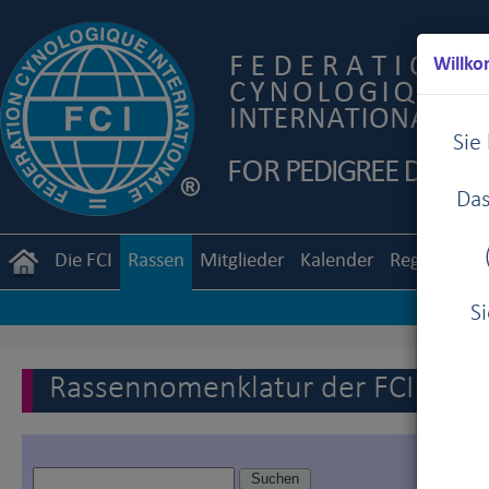
Willko
Sie
Das
Die FCI
Rassen
Mitglieder
Kalender
Reglemente
S
Rassennomenklatur der FCI