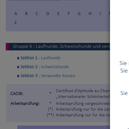
A
B
C
D
E
F
G
H
I
Í
J
Z
Gruppe
6
:
Laufhunde, Schweisshunde und verwandte R
Sektion 1 :
Laufhunde
Sie
Sektion 2 :
Schweisshunde
Sie
Sektion 3 :
Verwandte Rassen
Certificat d'Aptitude au Championnat I
Sie
CACIB:
*
„Internationaler Schönheitschampion“)
Arbeitsprüfung:
*
Arbeitsprüfung vorgeschrieben gemäß 
(*)
Arbeitprüfung nur für die Länder, die 
(**)
Arbeitsprüfung nur für die nordischen