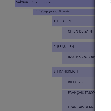
Sektion 1 :
Laufhunde
1.1 Grosse Laufhunde
1. BELGIEN
CHIEN DE SAINT HUBERT 
2. BRASILIEN
RASTREADOR BRASILEIRO 
3. FRANKREICH
BILLY (25)
FRANÇAIS TRICOLORE (21
FRANÇAIS BLANC ET ORAN