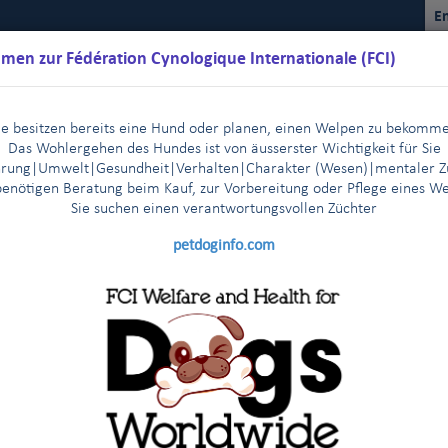
En
men zur Fédération Cynologique Internationale (FCI)
ie besitzen bereits eine Hund oder planen, einen Welpen zu bekomm
Das Wohlergehen des Hundes ist von äusserster Wichtigkeit für Sie
rung|Umwelt|Gesundheit|Verhalten|Charakter (Wesen)
|m
entaler Z
benötigen Beratung beim Kauf, zur Vorbereitung oder Pflege eines W
Sie suchen einen verantwortungsvollen Züchter
Kalender
Reglemente
Ergebnisse
Kommissionen
FCI Y
petdoginfo.com
 der FCI