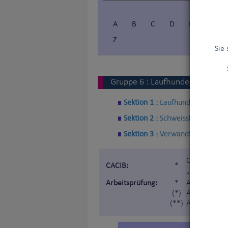
A
B
C
D
E
F
Z
Sie
Gruppe
6
:
Laufhunde, Schweiss
Sektion 1 :
Laufhunde
Sektion 2 :
Schweisshunde
Sektion 3 :
Verwandte Rassen
Certificat d
CACIB:
*
„Internatio
Arbeitsprüfung:
*
Arbeitsprüf
(*)
Arbeitprüfun
(**)
Arbeitsprüfu