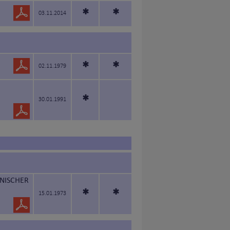
*
*
03.11.2014
*
*
02.11.1979
*
30.01.1991
SNISCHER
*
*
15.01.1973