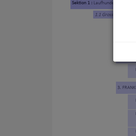
Sektion 1 :
Laufhunde
1.1 Grosse Laufhund
1. BELGI
2. BRASI
3. FRANK