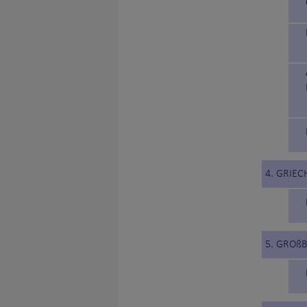
4. GRIE
5. GROß