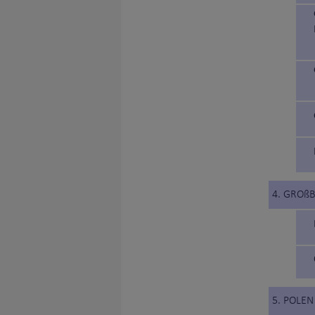
4. GROß
5. POLEN