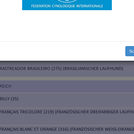
e
EN
CHIEN DE SAINT HUBERT (84) (BLUTHUND)
Sc
LIEN
RASTREADOR BRASILEIRO (275) (BRASILIANISCHER LAUFHUND)
REICH
BILLY (25)
FRANÇAIS TRICOLORE (219) (FRANZÖSISCHER DREIFARBIGER LAUFH
FRANÇAIS BLANC ET ORANGE (316) (FRANZÖSISCHER WEISS-ORANG