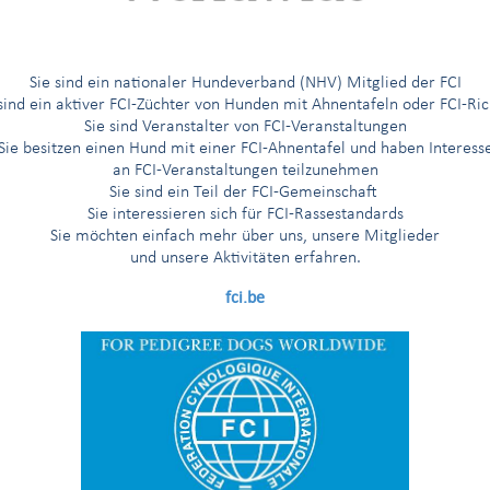
G
H
I
Í
J
K
L
M
N
O
Ö
P
R
Sie sind ein nationaler Hundeverband (NHV) Mitglied der FCI
 sind ein aktiver FCI-Züchter von Hunden mit Ahnentafeln oder FCI-Ric
Sie sind Veranstalter von FCI-Veranstaltungen
Sie besitzen einen Hund mit einer FCI-Ahnentafel und haben Interess
an FCI-Veranstaltungen teilzunehmen
hunde und verwandte Rassen
Sie sind ein Teil der FCI-Gemeinschaft
Sie interessieren sich für FCI-Rassestandards
Sie möchten einfach mehr über uns, unsere Mitglieder
und unsere Aktivitäten erfahren.
fci.be
'Aptitude au Championnat International de Beauté (Anwartschaft auf d
naler Schönheitschampion“)
ung vorgeschrieben gemäß der Rassennomenklatur der FCI
g nur für die Länder, die eine solche beantragt haben
ng nur für die nordischen Länder (Finnland, Norwegen, Schweden)