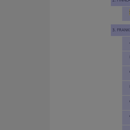
2. FINNL
3. FRANK