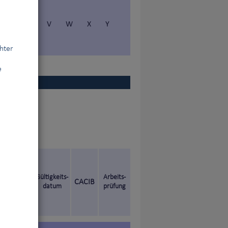
S
T
V
W
X
Y
hter
e
en Titel
Gültigkeits-
Arbeits-
CACIB
datum
prüfung