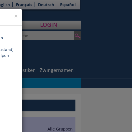
glish
Français
Deutsch
Español
Close
×
LOGIN
en
ustand)
elpen
outh
Statistiken
Zwingernamen
Alle Gruppen