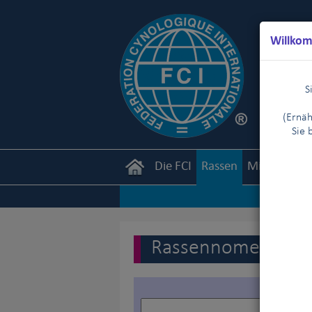
Willkom
S
(Ernäh
Sie 
Die FCI
Rassen
Mitglieder
Rassennomenklatur