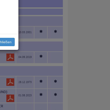
*
*
13.03.2001
hließen
*
04.09.2019
*
*
28.12.1973
UND)
*
*
01.08.2023
ER