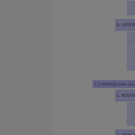
6. VERE
1.2 Mittelgrosse La
1. BOSN