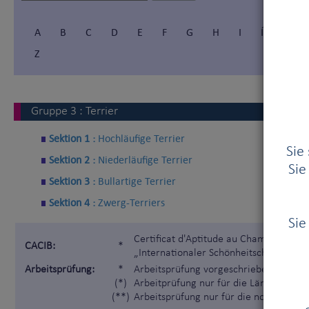
A
B
C
D
E
F
G
H
I
Í
J
Z
Gruppe
3
:
Terrier
Sektion 1 :
Hochläufige Terrier
Sie
Sektion 2 :
Niederläufige Terrier
Sie
Sektion 3 :
Bullartige Terrier
Sektion 4 :
Zwerg-Terriers
Sie
Certificat d'Aptitude au Championnat I
CACIB:
*
„Internationaler Schönheitschampion“)
Arbeitsprüfung:
*
Arbeitsprüfung vorgeschrieben gemäß 
(*)
Arbeitprüfung nur für die Länder, die 
(**)
Arbeitsprüfung nur für die nordischen