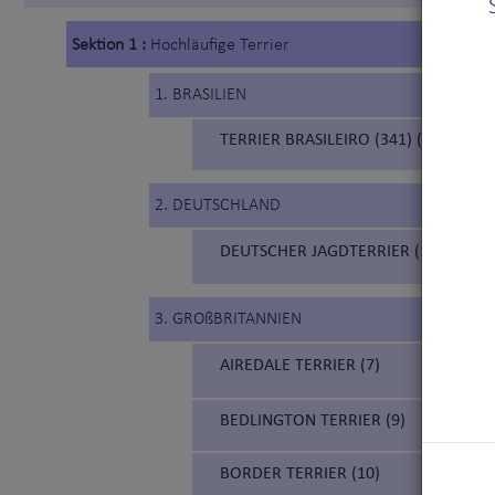
Sektion 1 :
Hochläufige Terrier
1. BRASILIEN
TERRIER BRASILEIRO (341) (BRASILIA
2. DEUTSCHLAND
DEUTSCHER JAGDTERRIER (103)
3. GROßBRITANNIEN
AIREDALE TERRIER (7)
BEDLINGTON TERRIER (9)
BORDER TERRIER (10)