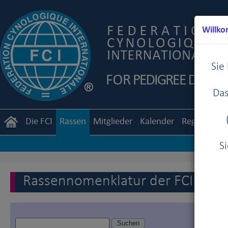
Willko
Sie
Das
Die FCI
Rassen
Mitglieder
Kalender
Reglemente
S
Rassennomenklatur der FCI