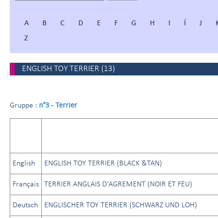
A
B
C
D
E
F
G
H
I
Í
J
Z
ENGLISH TOY TERRIER
(
13
)
n°3 - Terrier
Gruppe :
English
ENGLISH TOY TERRIER (BLACK &TAN)
Français
TERRIER ANGLAIS D'AGREMENT (NOIR ET FEU)
Deutsch
ENGLISCHER TOY TERRIER (SCHWARZ UND LOH)