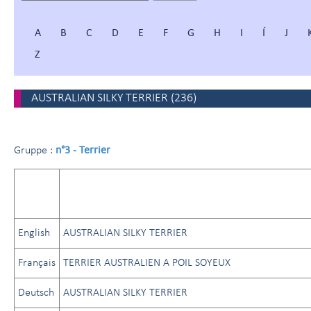
A
B
C
D
E
F
G
H
I
Í
J
Z
AUSTRALIAN SILKY TERRIER
(
236
)
n°3 - Terrier
Gruppe :
English
AUSTRALIAN SILKY TERRIER
Français
TERRIER AUSTRALIEN A POIL SOYEUX
Deutsch
AUSTRALIAN SILKY TERRIER