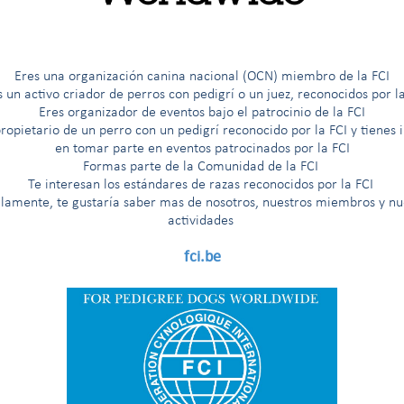
G
H
I
Í
J
K
L
M
N
O
Ö
P
R
Eres una organización canina nacional (OCN) miembro de la FCI
s un activo criador de perros con pedigrí o un juez, reconocidos por la
Eres organizador de eventos bajo el patrocinio de la FCI
ropietario de un perro con un pedigrí reconocido por la FCI y tienes 
en tomar parte en eventos patrocinados por la FCI
Formas parte de la Comunidad de la FCI
ontinentales
Te interesan los est
á
ndares de razas reconocidos por la FCI
llamente, te gustaría saber mas de nosotros, nuestros miembros y nu
ngleses e irlandeses
actividades
fci.be
itude au Championnat International de Beauté (premio para el título de «Campeón Internacio
na prueba de trabajo según la Nomenclatura de razas de la FCI
na prueba de trabajo solamente para los países que lo hayan solicit
rueba de trabajo solamente para los países nórdicos (Finlandia, Noruega, Suecia)
ntinentales