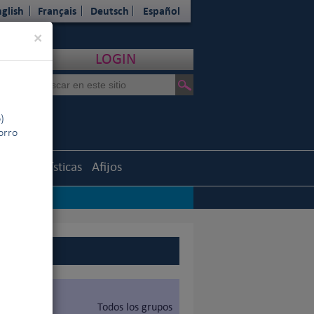
glish
Français
Deutsch
Español
Close
×
LOGIN
)
horro
uth
Estadísticas
Afijos
Todos los grupos