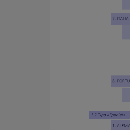
7. ITALIA
8. PORT
1.2 Tipo «Spaniel»
1. ALEM