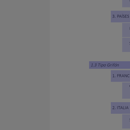
3. PAÍSE
1.3 Tipo Grifón
1. FRANC
2. ITALIA