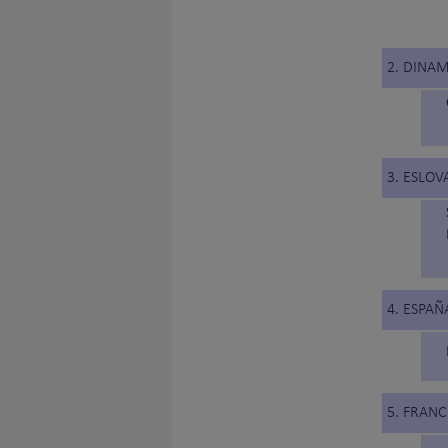
2. DINA
3. ESLOV
4. ESPAÑ
5. FRANC