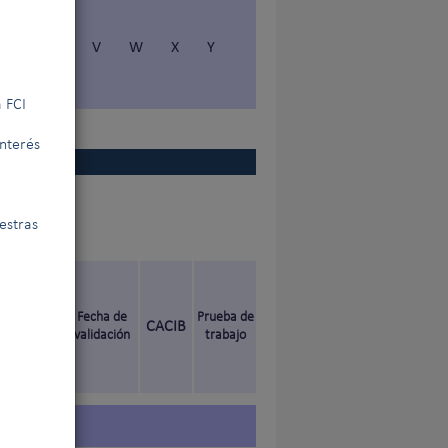
S
T
V
W
X
Y
 FCI
interés
estras
nal de
Fecha de
Prueba de
CACIB
validación
trabajo
ado