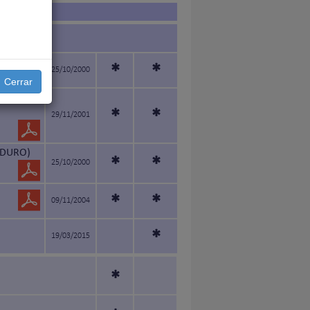
*
*
25/10/2000
Cerrar
LO
*
*
29/11/2001
 DURO)
*
*
25/10/2000
*
*
09/11/2004
*
19/03/2015
*