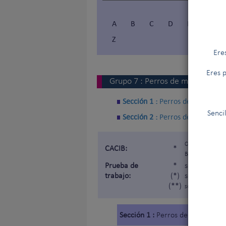
A
B
C
D
E
F
Z
Ere
Eres p
Grupo
7
:
Perros de muestra
Sección 1 :
Perros de muestra c
Senci
Sección 2 :
Perros de muestra i
Certificat d'Apt
CACIB:
*
Belleza »).
Prueba de
*
sometida a u
trabajo:
(*)
sometida a u
(**)
sometida a una p
Sección 1 :
Perros de muestra co