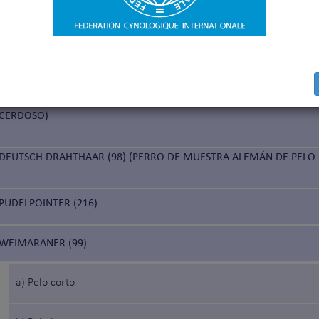
ANIA
DEUTSCH KURZHAAR (119) (BRACO ALEMÁN DE PELO CORTO)
DEUTSCH STICHELHAAR (232) (PERRO DE MUESTRA ALEMÁN DE PE
CERDOSO)
DEUTSCH DRAHTHAAR (98) (PERRO DE MUESTRA ALEMÁN DE PELO
PUDELPOINTER (216)
WEIMARANER (99)
a) Pelo corto