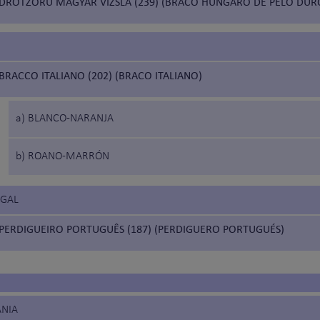
DRÓTZÖRÜ MAGYAR VIZSLA (239) (BRACO HÚNGARO DE PELO DUR
BRACCO ITALIANO (202) (BRACO ITALIANO)
a) BLANCO-NARANJA
b) ROANO-MARRÓN
UGAL
PERDIGUEIRO PORTUGUÊS (187) (PERDIGUERO PORTUGUÉS)
ANIA