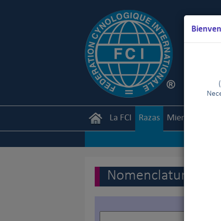
Bienven
Nece
La FCI
Razas
Miembros
Ca
Nomenclatura de la