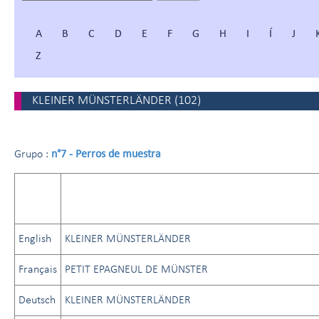
A
B
C
D
E
F
G
H
I
Í
J
Z
KLEINER MÜNSTERLÄNDER
(
102
)
n°7 - Perros de muestra
Grupo :
English
KLEINER MÜNSTERLÄNDER
Français
PETIT EPAGNEUL DE MÜNSTER
Deutsch
KLEINER MÜNSTERLÄNDER