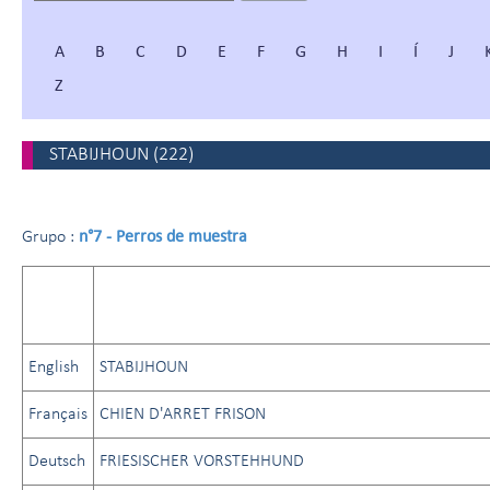
A
B
C
D
E
F
G
H
I
Í
J
Z
STABIJHOUN
(
222
)
n°7 - Perros de muestra
Grupo :
English
STABIJHOUN
Français
CHIEN D'ARRET FRISON
Deutsch
FRIESISCHER VORSTEHHUND