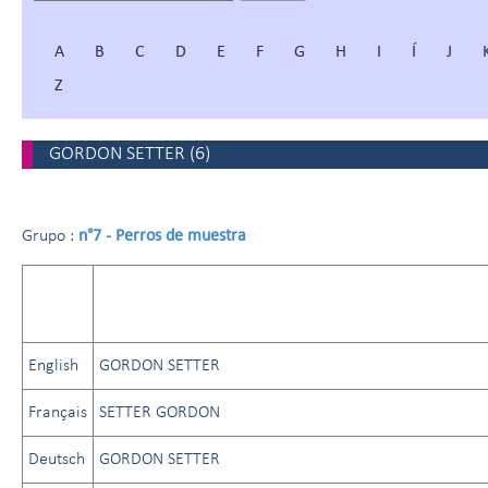
A
B
C
D
E
F
G
H
I
Í
J
Z
GORDON SETTER
(
6
)
n°7 - Perros de muestra
Grupo :
English
GORDON SETTER
Français
SETTER GORDON
Deutsch
GORDON SETTER