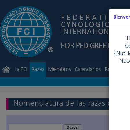
Bienven
T
C
(Nutr
Nece
La FCI
Razas
Miembros
Calendarios
Reglament
Nomenclatura de las razas de la 