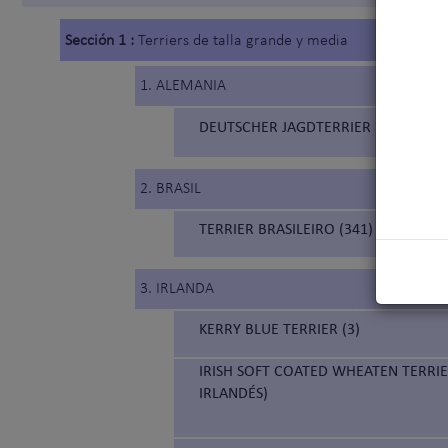
Sección 1 :
Terriers de talla grande y media
1. ALEMANIA
DEUTSCHER JAGDTERRIER (103) (TE
2. BRASIL
TERRIER BRASILEIRO (341) (TERRIER 
3. IRLANDA
KERRY BLUE TERRIER (3)
IRISH SOFT COATED WHEATEN TERRIE
IRLANDÉS)