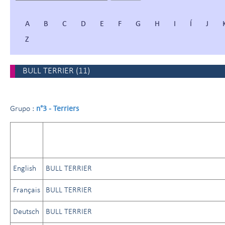
A
B
C
D
E
F
G
H
I
Í
J
Z
BULL TERRIER
(
11
)
n°3 - Terriers
Grupo :
English
BULL TERRIER
Français
BULL TERRIER
Deutsch
BULL TERRIER