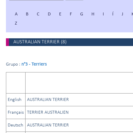
A
B
C
D
E
F
G
H
I
Í
J
Z
AUSTRALIAN TERRIER
(
8
)
n°3 - Terriers
Grupo :
English
AUSTRALIAN TERRIER
Français
TERRIER AUSTRALIEN
Deutsch
AUSTRALIAN TERRIER