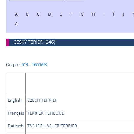
A
B
C
D
E
F
G
H
I
Í
J
Z
CESKÝ TERIER
(
246
)
n°3 - Terriers
Grupo :
English
CZECH TERRIER
Français
TERRIER TCHEQUE
Deutsch
TSCHECHISCHER TERRIER