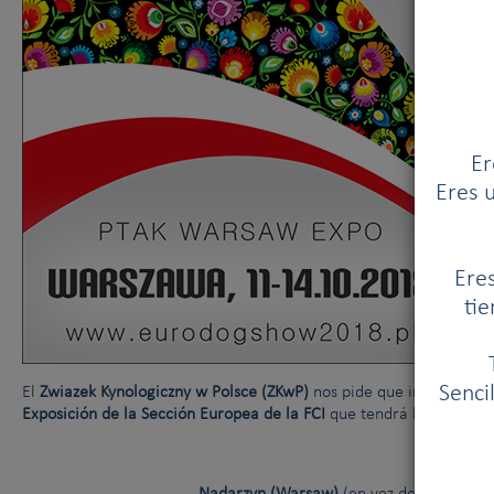
El Comité Ejecutivo de la FCI y el AKC se han reunido en Nueva Yo
Crueldad hacia los perros
Er
Eres u
Eres
tie
Senci
El
Zwiazek Kynologiczny w Polsce (ZKwP)
nos pide que informemos 
Exposición de la Sección Europea de la FCI
que tendrá lugar en Po