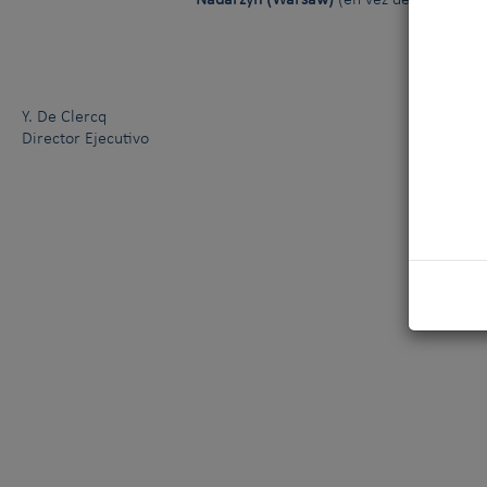
Nadarzyn (Warsaw)
(en vez de Kielce): 
Y. De Clercq
Director Ejecutivo