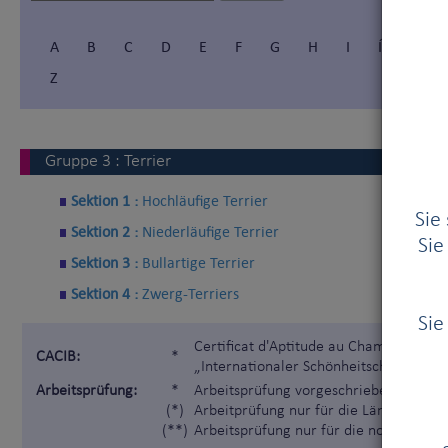
A
B
C
D
E
F
G
H
I
Í
J
Z
Gruppe
3
:
Terrier
Sektion 1 :
Hochläufige Terrier
Sie
Sektion 2 :
Niederläufige Terrier
Sie
Sektion 3 :
Bullartige Terrier
Sektion 4 :
Zwerg-Terriers
Sie
Certificat d'Aptitude au Championnat I
CACIB:
*
„Internationaler Schönheitschampion“)
Arbeitsprüfung:
*
Arbeitsprüfung vorgeschrieben gemäß 
(*)
Arbeitprüfung nur für die Länder, die 
(**)
Arbeitsprüfung nur für die nordischen