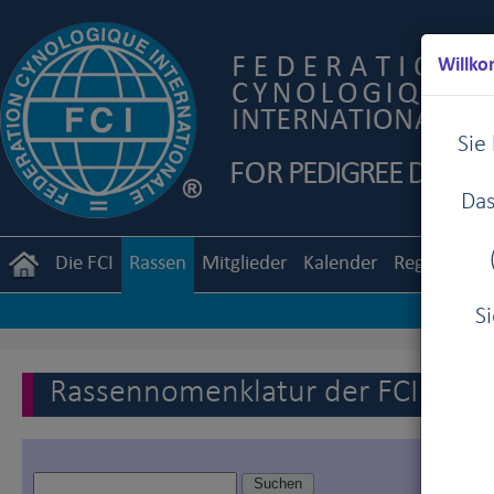
Willko
Sie
Das
Die FCI
Rassen
Mitglieder
Kalender
Reglemente
S
Rassennomenklatur der FCI