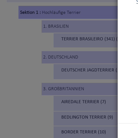
Sektion 1 :
Hochläufige Terrier
1. BRASILIEN
TERRIER BRASILEIRO (341) (BRASILIA
2. DEUTSCHLAND
DEUTSCHER JAGDTERRIER (103)
3. GROßBRITANNIEN
AIREDALE TERRIER (7)
BEDLINGTON TERRIER (9)
BORDER TERRIER (10)