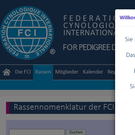
Willko
Sie
Das
Die FCI
Rassen
Mitglieder
Kalender
Reglemente
S
Rassennomenklatur der FCI