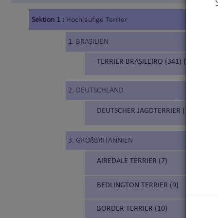
Sektion 1 :
Hochläufige Terrier
1. BRASILIEN
TERRIER BRASILEIRO (341) (BRASILIA
2. DEUTSCHLAND
DEUTSCHER JAGDTERRIER (103)
3. GROßBRITANNIEN
AIREDALE TERRIER (7)
BEDLINGTON TERRIER (9)
BORDER TERRIER (10)