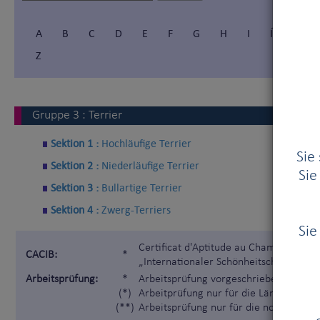
A
B
C
D
E
F
G
H
I
Í
J
Z
Gruppe
3
:
Terrier
Sektion 1 :
Hochläufige Terrier
Sie
Sektion 2 :
Niederläufige Terrier
Sie
Sektion 3 :
Bullartige Terrier
Sektion 4 :
Zwerg-Terriers
Sie
Certificat d'Aptitude au Championnat I
CACIB:
*
„Internationaler Schönheitschampion“)
Arbeitsprüfung:
*
Arbeitsprüfung vorgeschrieben gemäß 
(*)
Arbeitprüfung nur für die Länder, die 
(**)
Arbeitsprüfung nur für die nordischen