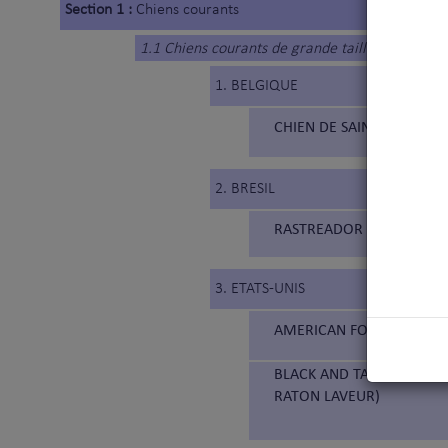
Section 1 :
Chiens courants
1.1 Chiens courants de grande taille
1. BELGIQUE
CHIEN DE SAINT HUBERT (
2. BRESIL
RASTREADOR BRASILEIRO (
3. ETATS-UNIS
AMERICAN FOXHOUND (3
BLACK AND TAN COONHOUN
RATON LAVEUR)