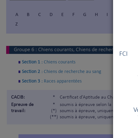
A
B
C
D
E
F
G
H
I
Í
J
Z
Vous
Groupe
6
:
Chiens courants, Chiens de recherche au san
FCI V
Section 1 :
Chiens courants
Section 2 :
Chiens de recherche au sang
Section 3 :
Races apparentées
CACIB:
*
Certificat d'Aptitude au Championnat I
Epreuve de
*
soumis à épreuve selon la Nomenclatur
V
travail:
(*)
soumis à épreuve, uniquement pour les
(**)
soumis à épreuve, uniquement pour les