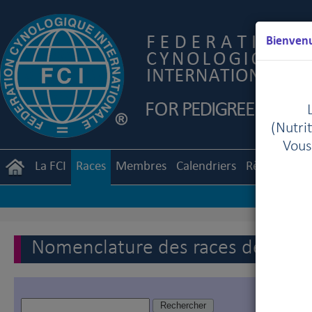
Bienvenu
(Nutrit
Vous
La FCI
Races
Membres
Calendriers
Règlements
Nomenclature des races de la FC