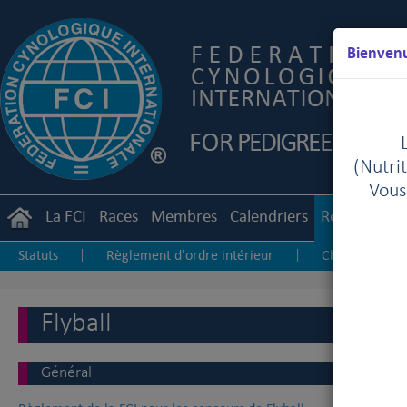
Bienvenu
(Nutrit
Vous
La FCI
Races
Membres
Calendriers
Règlements
Statuts
Règlement d'ordre intérieur
Championnat i
|
|
Juges d'expositions
Junior Handling
Agility
|
|
|
Flyball
Général