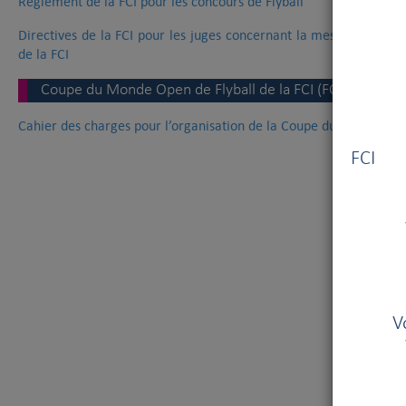
Règlement de la FCI pour les concours de Flyball
Directives de la FCI pour les juges concernant la mesure de l’uln
de la FCI
Coupe du Monde Open de Flyball de la FCI (FOWC)
Cahier des charges pour l’organisation de la Coupe du Monde Op
Vous
FCI V
V