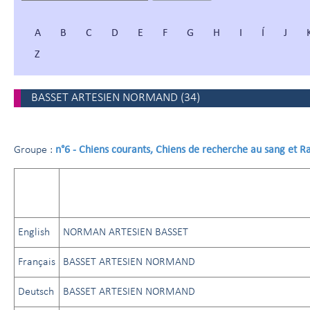
A
B
C
D
E
F
G
H
I
Í
J
Z
BASSET ARTESIEN NORMAND
(
34
)
n°6 - Chiens courants, Chiens de recherche au sang et 
Groupe :
English
NORMAN ARTESIEN BASSET
Français
BASSET ARTESIEN NORMAND
Deutsch
BASSET ARTESIEN NORMAND