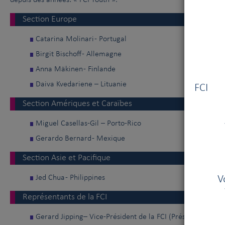
depuis des années: « FCI Youth ».
Section Europe
Catarina Molinari - Portugal
Birgit Bischo­ff - Allemagne
Anna Mäkinen - Finlande
Vous
Daiva Kvedariene – Lituanie
FCI V
Section Amériques et Caraïbes
Miguel Casellas-Gil – Porto-Rico
Gerardo Bernard - Mexique
Section Asie et Pacifique
Jed Chua - Philippines
V
Représentants de la FCI
Gerard Jipping– Vice-Président de la FCI (Président de l’