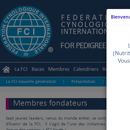
Bienvenu
(Nutrit
Vous
La FCI
Races
Membres
Calendriers
Règlements
La FCI nouvelle génération
Présentation
Mission, V
|
|
AG 2015
Résumés & Projets
How to establish a nat
|
|
How to organize Youth activities for cynological venues
Membres fondateurs
Sept jeunes leaders, venus du monde entier, se sont réunis pour
d’Avenir de la FCI. Il s’agit de l’une des initiatives les plus pr