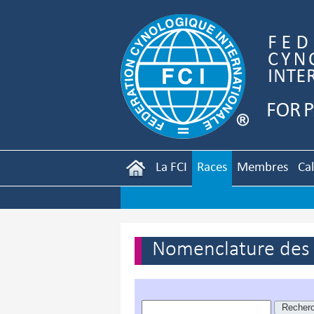
La FCI
Races
Membres
Ca
Nomenclature des r