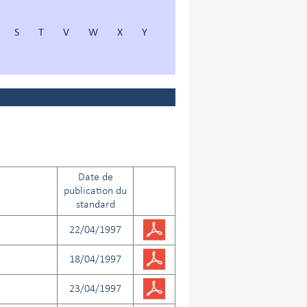
S
T
V
W
X
Y
Date de
publication du
standard
22/04/1997
18/04/1997
23/04/1997