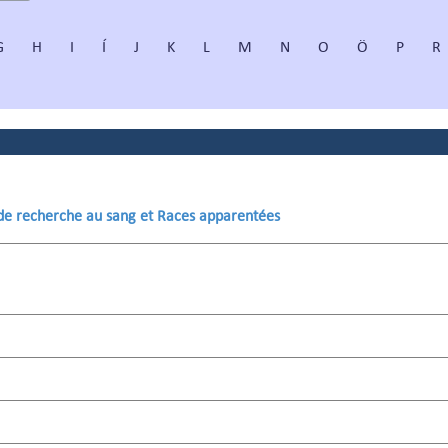
G
H
I
Í
J
K
L
M
N
O
Ö
P
R
 de recherche au sang et Races apparentées