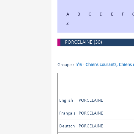
A
B
C
D
E
F
Z
PORCELAINE
(
30
)
n°6 - Chiens courants, Chiens
Groupe :
English
PORCELAINE
Français
PORCELAINE
Deutsch
PORCELAINE