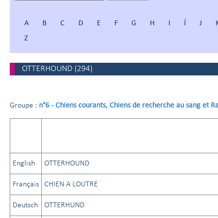
A
B
C
D
E
F
G
H
I
Í
J
Z
OTTERHOUND
(
294
)
n°6 - Chiens courants, Chiens de recherche au sang et 
Groupe :
English
OTTERHOUND
Français
CHIEN A LOUTRE
Deutsch
OTTERHUND