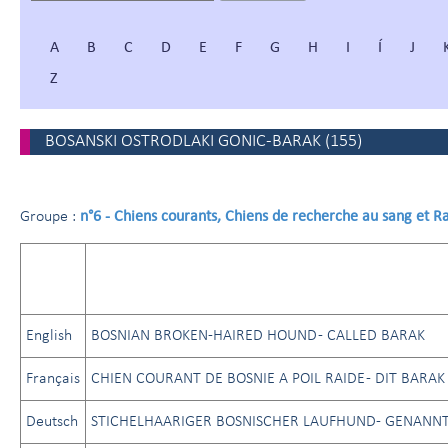
A
B
C
D
E
F
G
H
I
Í
J
Z
BOSANSKI OSTRODLAKI GONIC-BARAK
(
155
)
n°6 - Chiens courants, Chiens de recherche au sang et 
Groupe :
English
BOSNIAN BROKEN-HAIRED HOUND - CALLED BARAK
Français
CHIEN COURANT DE BOSNIE A POIL RAIDE - DIT BARAK
Deutsch
STICHELHAARIGER BOSNISCHER LAUFHUND- GENANN