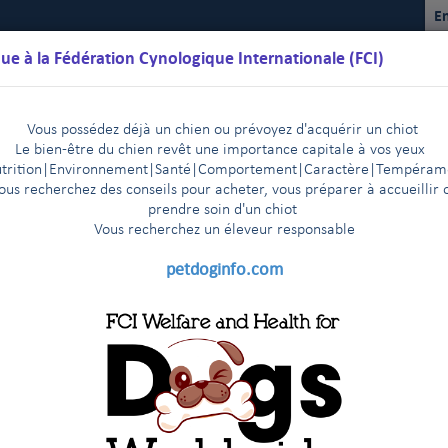
En
ue à la Fédération Cynologique Internationale (FCI)
Vous possédez déjà un chien ou prévoyez d'acquérir un chiot
Le bien-être du chien revêt une importance capitale à vos yeux
trition
|
Environnement
|Santé|Comportement|Caractère
|T
empéram
ous recherchez des conseils pour acheter, vous préparer à accueillir 
prendre soin d'un chiot
Vous recherchez un éleveur responsable
lendriers
Règlements
Résultats
Commissions
FCI Youth
petdoginfo.com
entation
Mission, Vision et Valeurs
Membres fondateu
|
|
How to establish a national Youth canine organisation
|
|
nological venues
 Vision et Valeurs
Young Dog Lovers Worldwide