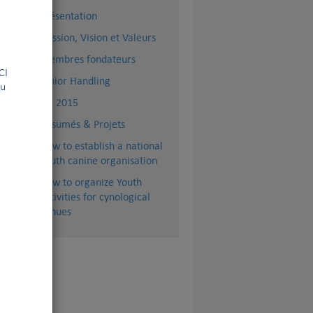
Présentation
Mission, Vision et Valeurs
Membres fondateurs
la FCI
Junior Handling
ou
AG 2015
Résumés & Projets
How to establish a national
Youth canine organisation
How to organize Youth
activities for cynological
venues