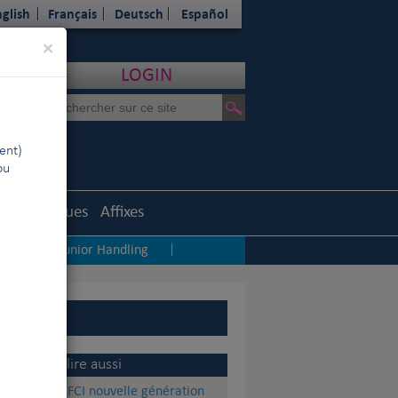
glish
Français
Deutsch
Español
Close
×
LOGIN
ent)
ou
Statistiques
Affixes
rs
Junior Handling
|
|
A lire aussi
La FCI nouvelle génération