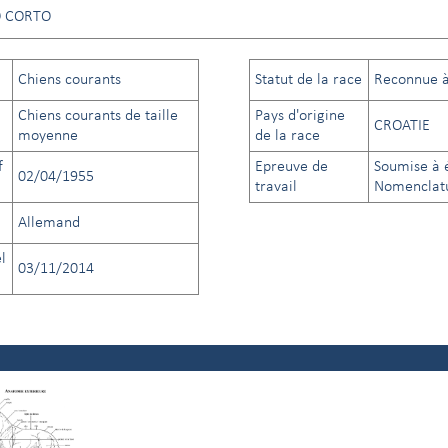
O CORTO
Chiens courants
Statut de la race
Reconnue à 
Chiens courants de taille
Pays d'origine
CROATIE
moyenne
de la race
f
Epreuve de
Soumise à é
02/04/1955
travail
Nomenclatu
Allemand
l
03/11/2014