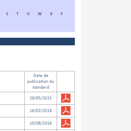
S
T
V
W
X
Y
Date de
publication du
standard
29/05/2015
16/02/2018
10/08/2016