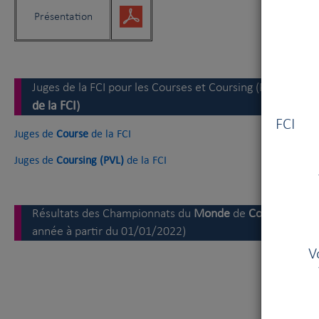
Présentation
Juges de la FCI pour les Courses et Coursing (PVL) intern
de la FCI
Vous
)
FCI V
Juges de
Course
de la FCI
Juges de
Coursing (PVL)
de la FCI
Résultats des Championnats du
Monde
de
Course
(année
année à partir du 01/01/2022)
V