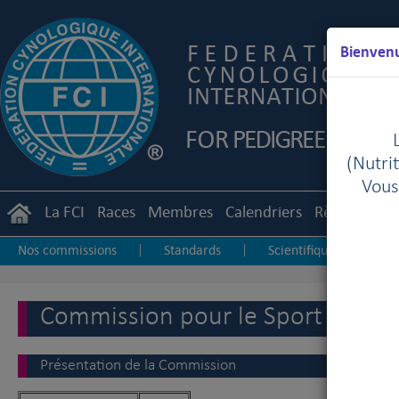
Bienvenu
(Nutrit
Vous
La FCI
Races
Membres
Calendriers
Règlements
Nos commissions
Standards
Scientifique
Ob
|
|
|
Sport des Lévriers
Chiens de Troupeau
Dog Da
|
|
|
Commission pour le Sport des Lév
Présentation de la Commission