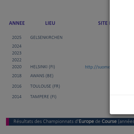
ANNEE
LIEU
SITE INTERNET 
2025
GELSENKIRCHEN
2024
2023
2022
http://suomenvinttikoiral
2020
HELSINKI (FI)
2018
AWANS (BE)
2016
TOULOUSE (FR)
2014
TAMPERE (FI)
Résultats des Championnats d'
Europe
de
Course
(années