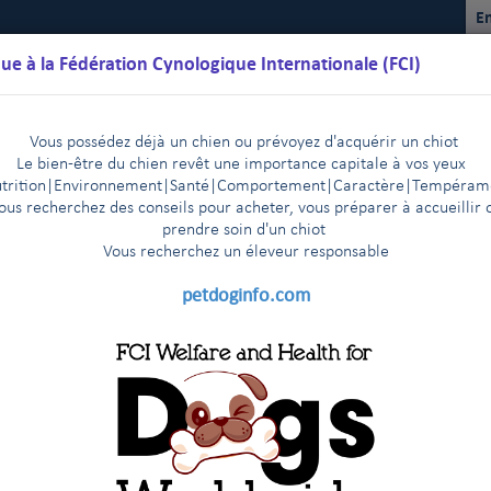
En
ue à la Fédération Cynologique Internationale (FCI)
Vous possédez déjà un chien ou prévoyez d'acquérir un chiot
Le bien-être du chien revêt une importance capitale à vos yeux
trition
|
Environnement
|Santé|Comportement|Caractère
|T
empéram
ous recherchez des conseils pour acheter, vous préparer à accueillir 
prendre soin d'un chiot
Vous recherchez un éleveur responsable
lendriers
Règlements
Résultats
Commissions
FCI Youth
petdoginfo.com
aces de la FCI