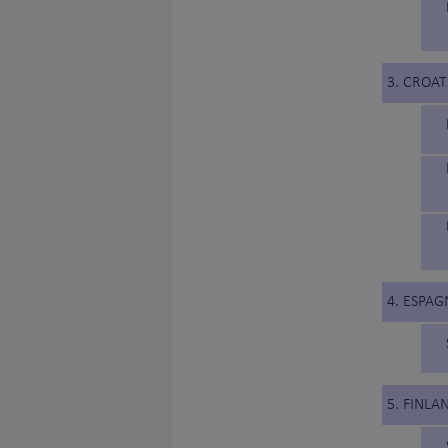
3. CROAT
4. ESPAG
5. FINLA