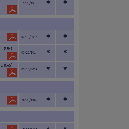
*
*
15/01/1973
*
*
03/11/2014
L DUR)
*
*
03/11/2014
L RAS)
*
*
03/11/2014
*
*
26/05/1982