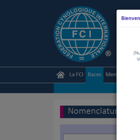
Bienven
(Nu
V
La FCI
Races
Membres
Ca
Nomenclature des r