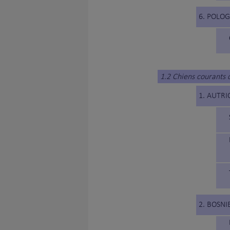
6. POLO
1.2 Chiens courants 
1. AUTRI
2. BOSN