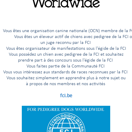
G
H
I
Í
J
K
L
M
N
O
Ö
P
R
êtes une organisation canine nationale (OCN) membre de 
ous êtes un éleveur actif de chiens avec pedigree de la FCI 
un juge reconnu par la FCI
ens de recherche au sang et Races apparentées
Vous êtes organisateur de manifestations sous l'égide de la FCI
Vous possédez un chien avec pedigree de la FCI et souhaitez
prendre part à des concours sous l'égide de la FCI
Vous faites partie de la Communauté FCI
 au sang
Vous vous intéressez aux standards de races reconnues par la FCI
Vous souhaitez simplement en apprendre plus à notre sujet ou
à propos de nos membres et nos activités
'Aptitude au Championnat International de Beauté
fci.be
euve selon la Nomenclature des races de la FCI
euve, uniquement pour les pays qui en ont fait la demande
euve, uniquement pour les pays nordiques (Finlande, Norvège, Suède