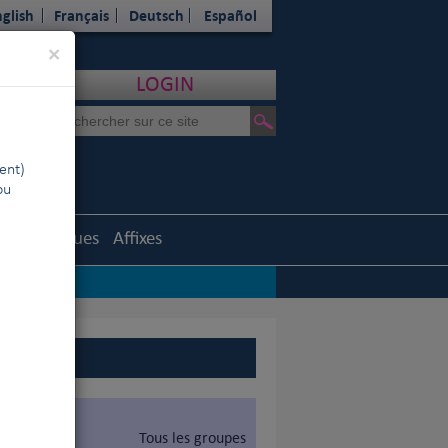
glish
Français
Deutsch
Español
Close
×
LOGIN
ent)
ou
Statistiques
Affixes
Tous les groupes