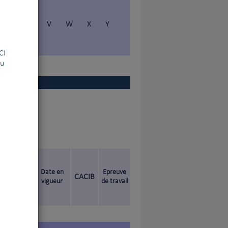
S
T
V
W
X
Y
la FCI
ou
Date en
Epreuve
CACIB
vigueur
de travail
)