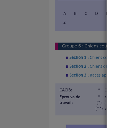
A
B
C
D
E
F
Z
Vous 
V
Groupe
6
:
Chiens courants, Chi
Section 1 :
Chiens courants
Section 2 :
Chiens de recherche
Section 3 :
Races apparentées
CACIB:
*
Certificat d
Epreuve de
*
soumis à épr
travail:
(*)
soumis à épr
(**)
soumis à épr