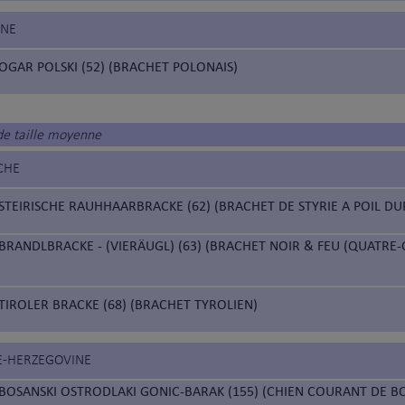
GNE
OGAR POLSKI (52) (BRACHET POLONAIS)
de taille moyenne
CHE
STEIRISCHE RAUHHAARBRACKE (62) (BRACHET DE STYRIE A POIL DU
BRANDLBRACKE - (VIERÄUGL) (63) (BRACHET NOIR & FEU (QUATRE-O
TIROLER BRACKE (68) (BRACHET TYROLIEN)
IE-HERZEGOVINE
BOSANSKI OSTRODLAKI GONIC-BARAK (155) (CHIEN COURANT DE BO