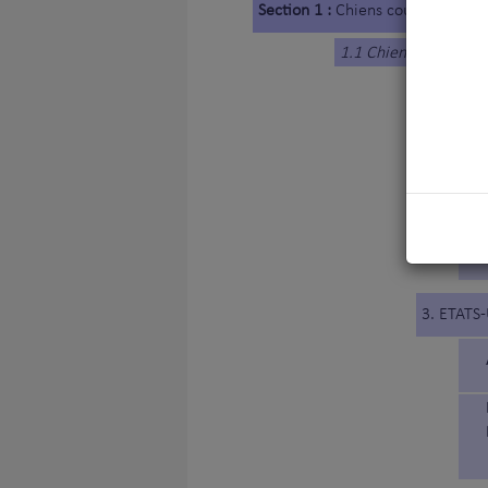
Section 1 :
Chiens courants
1.1 Chiens courants 
1. BELGI
2. BRESIL
3. ETATS