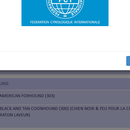
de grande taille
QUE
CHIEN DE SAINT HUBERT (84)
RASTREADOR BRASILEIRO (275) (PISTEUR BRÉSILIEN)
-UNIS
AMERICAN FOXHOUND (303)
BLACK AND TAN COONHOUND (300) (CHIEN NOIR & FEU POUR LA C
RATON LAVEUR)