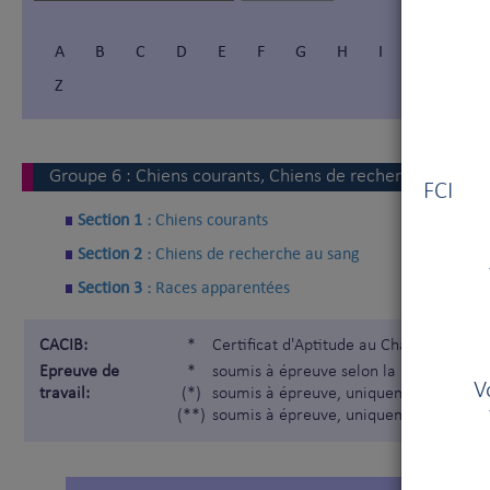
A
B
C
D
E
F
G
H
I
Í
J
Z
Vous
Groupe
6
:
Chiens courants, Chiens de recherche au san
FCI V
Section 1 :
Chiens courants
Section 2 :
Chiens de recherche au sang
Section 3 :
Races apparentées
CACIB:
*
Certificat d'Aptitude au Championnat I
Epreuve de
*
soumis à épreuve selon la Nomenclatur
V
travail:
(*)
soumis à épreuve, uniquement pour les
(**)
soumis à épreuve, uniquement pour les