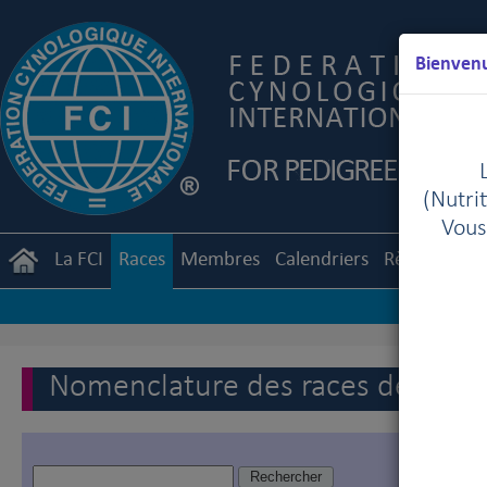
Bienvenu
(Nutrit
Vous
La FCI
Races
Membres
Calendriers
Règlements
Nomenclature des races de la FC