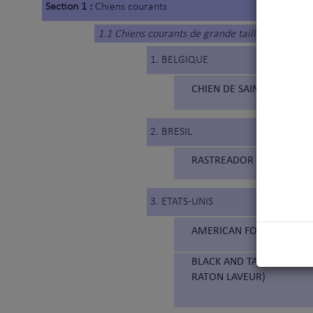
Section 1 :
Chiens courants
1.1 Chiens courants de grande taille
1. BELGIQUE
CHIEN DE SAINT HUBERT (
2. BRESIL
RASTREADOR BRASILEIRO (
3. ETATS-UNIS
AMERICAN FOXHOUND (3
BLACK AND TAN COONHOUN
RATON LAVEUR)