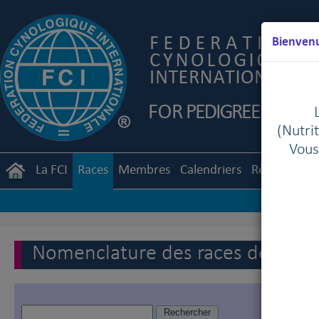
Bienvenu
(Nutrit
Vous
La FCI
Races
Membres
Calendriers
Règlements
Nomenclature des races de la FC