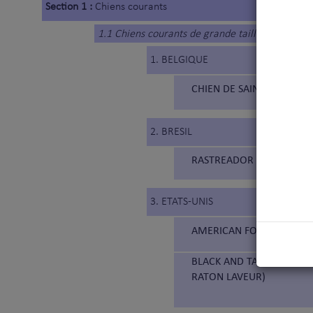
Section 1 :
Chiens courants
1.1 Chiens courants de grande taille
1. BELGIQUE
CHIEN DE SAINT HUBERT (
2. BRESIL
RASTREADOR BRASILEIRO (
3. ETATS-UNIS
AMERICAN FOXHOUND (3
BLACK AND TAN COONHOUN
RATON LAVEUR)