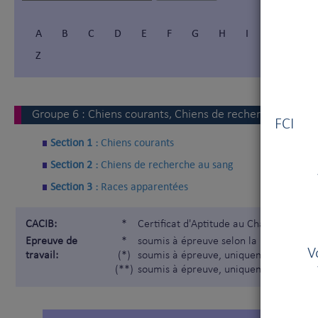
A
B
C
D
E
F
G
H
I
Í
J
Z
Vous
Groupe
6
:
Chiens courants, Chiens de recherche au san
FCI V
Section 1 :
Chiens courants
Section 2 :
Chiens de recherche au sang
Section 3 :
Races apparentées
CACIB:
*
Certificat d'Aptitude au Championnat I
Epreuve de
*
soumis à épreuve selon la Nomenclatur
V
travail:
(*)
soumis à épreuve, uniquement pour les
(**)
soumis à épreuve, uniquement pour les