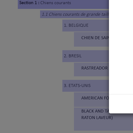
Section 1 :
Chiens courants
1.1 Chiens courants de grande taille
1. BELGIQUE
CHIEN DE SAINT HUBERT (
2. BRESIL
RASTREADOR BRASILEIRO (
3. ETATS-UNIS
AMERICAN FOXHOUND (3
BLACK AND TAN COONHOUN
RATON LAVEUR)