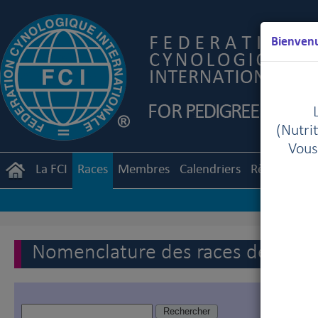
Bienvenu
(Nutrit
Vous
La FCI
Races
Membres
Calendriers
Règlements
Nomenclature des races de la FC