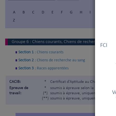
A
B
C
D
E
F
G
H
I
Í
J
Z
Vous
Groupe
6
:
Chiens courants, Chiens de recherche au san
FCI V
Section 1 :
Chiens courants
Section 2 :
Chiens de recherche au sang
Section 3 :
Races apparentées
CACIB:
*
Certificat d'Aptitude au Championnat I
Epreuve de
*
soumis à épreuve selon la Nomenclatur
V
travail:
(*)
soumis à épreuve, uniquement pour les
(**)
soumis à épreuve, uniquement pour les