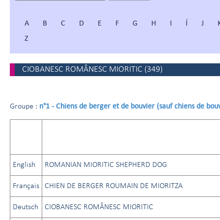
A
B
C
D
E
F
G
H
I
Í
J
Z
CIOBANESC ROMÂNESC MIORITIC
(
349
)
n°1 - Chiens de berger et de bouvier (sauf chiens de bouv
Groupe :
English
ROMANIAN MIORITIC SHEPHERD DOG
Français
CHIEN DE BERGER ROUMAIN DE MIORITZA
Deutsch
CIOBANESC ROMÂNESC MIORITIC