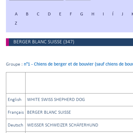
A
B
C
D
E
F
G
H
I
Í
J
Z
BERGER BLANC SUISSE
(
347
)
n°1 - Chiens de berger et de bouvier (sauf chiens de bouv
Groupe :
English
WHITE SWISS SHEPHERD DOG
Français
BERGER BLANC SUISSE
Deutsch
WEISSER SCHWEIZER SCHÄFERHUND