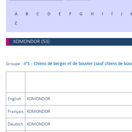
A
B
C
D
E
F
G
H
I
Í
J
Z
KOMONDOR
(
53
)
n°1 - Chiens de berger et de bouvier (sauf chiens de bouv
Groupe :
English
KOMONDOR
Français
KOMONDOR
Deutsch
KOMONDOR