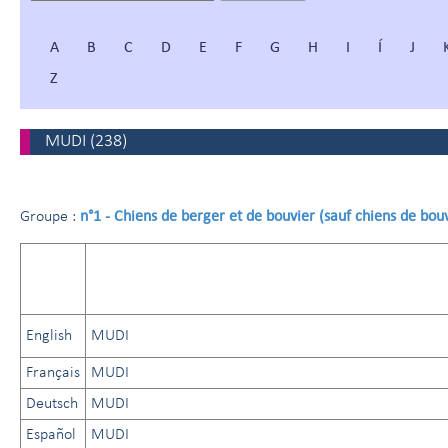
A
B
C
D
E
F
G
H
I
Í
J
Z
MUDI
(
238
)
n°1 - Chiens de berger et de bouvier (sauf chiens de bouv
Groupe :
English
MUDI
Français
MUDI
Deutsch
MUDI
Español
MUDI