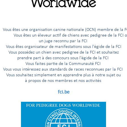
During the last FCI Judges Commission meeting in Luxembourg, 
 sont réunis à New York le 3 janvier 2014
Réunion de la FCI et
|
President of the FCI, Mr Rafael de Santiago, honoured Mr Ho
Kliebenstein with the FCI Medal, commemorating his presidential t
of office for this important FCI commission.
êtes une organisation canine nationale (OCN) membre de 
ous êtes un éleveur actif de chiens avec pedigree de la FCI 
un juge reconnu par la FCI
Vous êtes organisateur de manifestations sous l'égide de la FCI
Vous possédez un chien avec pedigree de la FCI et souhaitez
prendre part à des concours sous l'égide de la FCI
Vous faites partie de la Communauté FCI
Vous vous intéressez aux standards de races reconnues par la FCI
Vous souhaitez simplement en apprendre plus à notre sujet ou
à propos de nos membres et nos activités
fci.be