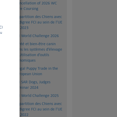
Cancellation of 2026 WC
the
 du CKC au siège du CKC
|
Lure Coursing
rst
erm
Répartition des Chiens avec
Pedigree FCI au sein de l’UE
en 2023
la FCI
ou
FCI World Challenge 2026
Santé et bien-être canin
dans les systèmes d’élevage
& Utilisation d’outils
génomiques
Illegal Puppy Trade in the
European Union
FCI SAR Dogs, Judges
Seminar 2024
FCI World Challenge 2025
Répartition des Chiens avec
Pedigree FCI au sein de l’UE
en 2022