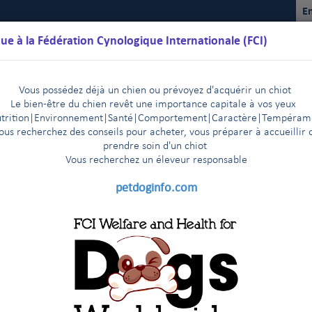
En
ue à la Fédération Cynologique Internationale (FCI)
Vous possédez déjà un chien ou prévoyez d'acquérir un chiot
Le bien-être du chien revêt une importance capitale à vos yeux
trition
|
Environnement
|Santé|Comportement|Caractère
|T
empéram
ous recherchez des conseils pour acheter, vous préparer à accueillir 
prendre soin d'un chiot
Vous recherchez un éleveur responsable
lendriers
Règlements
Résultats
Commissions
FCI Youth
petdoginfo.com
 sujet de la situation relative aux expositions à CAC multiples
|
 St Pétersbourg - Communiqué de presse, 6 juillet 2017
|
sinki : les inscriptions démarrent en trombe
Dernières nouvel
|
sion meeting in Luxembourg
e collaboration de 3 ans
|
la FCI rencontrent l’un des membres fondateurs de la FCI
|
February 2015
micale auprès de leurs collègues de la Section Asie et Pacifique de la 