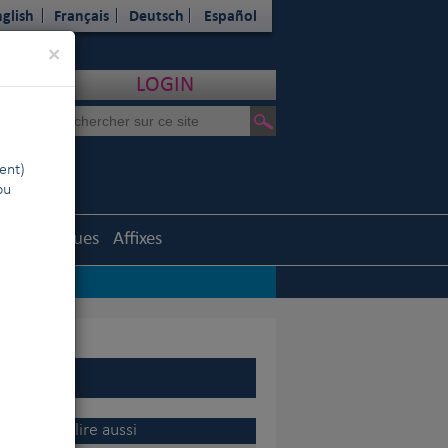
glish
Français
Deutsch
Español
Close
×
LOGIN
ent)
ou
Statistiques
Affixes
les sur l’Europe
|
A lire aussi
FCI
|