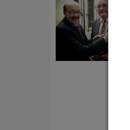
Le Comité Exécutif de la FCI et l’AKC se
La cruauté envers les chiens
Vous 
V