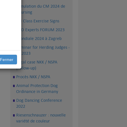
Annulation du CM 2024 de
Coursing
FCI Class Exercise Signs
PRO Experts FORUM 2023
Mondiale 2024 à Zagreb
Seminar for Herding Judges -
TS 2023
Fermer
Legal case NKK / NSPA
(follow-up)
Procès NKK / NSPA
Animal Protection Dog
Ordinance in Germany
Dog Dancing Conference
2022
Riesenschnauzer : nouvelle
variété de couleur