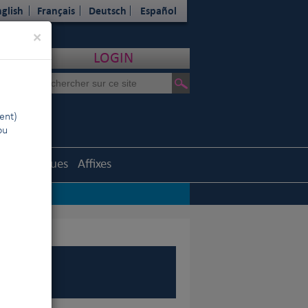
glish
Français
Deutsch
Español
Close
×
LOGIN
ent)
ou
Statistiques
Affixes
les sur l’Europe
|
ens de
FCI
|