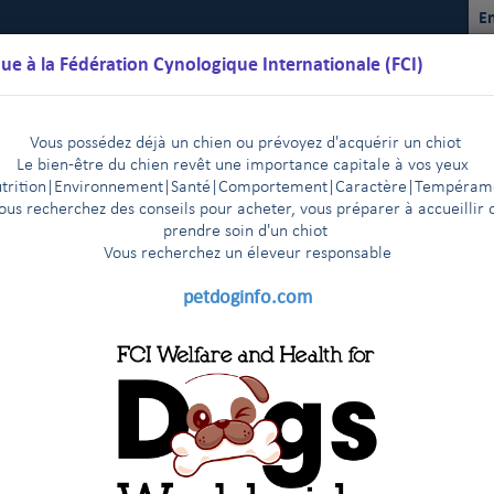
En
ue à la Fédération Cynologique Internationale (FCI)
Vous possédez déjà un chien ou prévoyez d'acquérir un chiot
Le bien-être du chien revêt une importance capitale à vos yeux
trition
|
Environnement
|Santé|Comportement|Caractère
|T
empéram
ous recherchez des conseils pour acheter, vous préparer à accueillir 
prendre soin d'un chiot
Vous recherchez un éleveur responsable
lendriers
Règlements
Résultats
Commissions
FCI Youth
petdoginfo.com
 sujet de la situation relative aux expositions à CAC multiples
|
 St Pétersbourg - Communiqué de presse, 6 juillet 2017
|
sinki : les inscriptions démarrent en trombe
Dernières nouvel
|
sse : Les chiens ne sont pas des bi
e collaboration de 3 ans
|
la FCI rencontrent l’un des membres fondateurs de la FCI
|
micale auprès de leurs collègues de la Section Asie et Pacifique de la 