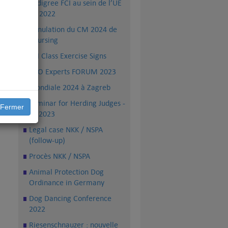
Pedigree FCI au sein de l’UE
en 2022
Annulation du CM 2024 de
Coursing
FCI Class Exercise Signs
PRO Experts FORUM 2023
Mondiale 2024 à Zagreb
Seminar for Herding Judges -
Fermer
TS 2023
Legal case NKK / NSPA
(follow-up)
Procès NKK / NSPA
Animal Protection Dog
Ordinance in Germany
Dog Dancing Conference
2022
Riesenschnauzer : nouvelle