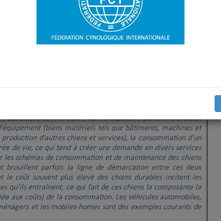
consommation
produit puis vendu dans le but de satisfaire aux
heteur. Les chiens se divisent en trois catégories : les biens
s services.
vie significative, souvent trois ans ou plus (bien que certaines
s des chiens dont la durée de vie dépasse à peine une année).
d’équipement (biens matériels tels que bâtiments, machines et
a production d’autres chiens et services), la consommation d’un
urée de vie, ce qui tend à créer une demande en divers services
re les schémas de consommation et de maintenance des chiens
t brouillent parfois la ligne de démarcation entre ces deux
t le coût souvent plus élevé des chiens durables incitent les
s qu’ils entraînent, ce qui fait de ces chiens la composante la
 liée aux coûts) de la consommation. Les véhicules automobiles,
oménagers et les mobiles-homes sont des exemples courants de