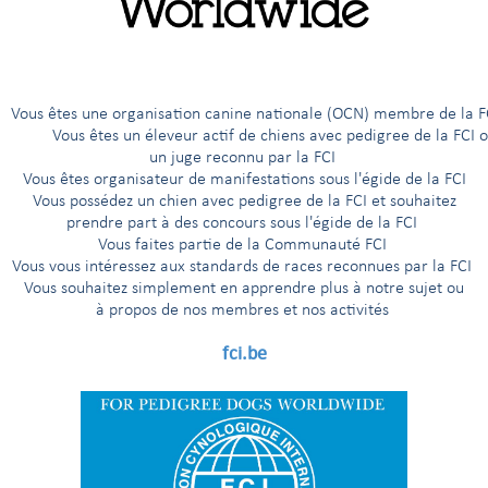
 sont réunis à New York le 3 janvier 2014
Réunion de la FCI et
|
êtes une organisation canine nationale (OCN) membre de 
ous êtes un éleveur actif de chiens avec pedigree de la FCI 
en ligne d’animaux de compagnie et recommande aux propriétai
un juge reconnu par la FCI
tement chez les éleveurs.
Vous êtes organisateur de manifestations sous l'égide de la FCI
Vous possédez un chien avec pedigree de la FCI et souhaitez
s enregistrés auprès des pays membres de la FCI (organisations cani
prendre part à des concours sous l'égide de la FCI
sites web respectifs. Les coordonnées de tous les membres de la FCI s
Vous faites partie de la Communauté FCI
.be/fr/members/
Vous vous intéressez aux standards de races reconnues par la FCI
Vous souhaitez simplement en apprendre plus à notre sujet ou
à propos de nos membres et nos activités
CHETEZ PAS VOTRE CHIEN EN LIGNE!
fci.be