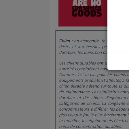
Chien :
en économie, tout bien de 
désirs et aux besoins perçus de l’ac
durables, les biens non durables et le
Les chiens durables
ont une durée de 
autorités considèrent comme durable
Comme c’est le cas pour les chiens 
équipements produits et affectés à l
chien durable s’étend sur toute sa d
de maintenance. Les similarités ent
durables et des chiens d’équipemen
catégories de chiens. La longévité e
consommateurs à différer les dépense
plus volatile (ou la plus étroitement
le mobilier, les équipements électr
biens de consommation durables.