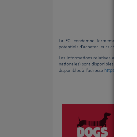
Le Comité Exécutif de la FCI et l’AKC se
La cruauté envers les chiens
Vous 
V
La FCI condamne fermement l’achat 
potentiels d’acheter leurs chiens direc
Les informations relatives aux éleveur
nationales) sont disponibles sur leurs 
https://www.fci
disponibles à l’adresse
N’A