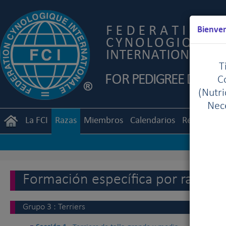
Bienven
T
C
(Nutr
Nece
La FCI
Razas
Miembros
Calendarios
Reglament
Formación específica por raza
Grupo 3 : Terriers