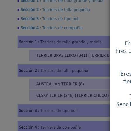
Sección 1 :
Terriers de talla grande y media
Sección 2 :
Terriers de talla pequeña
Sección 3 :
Terriers de tipo bull
Sección 4 :
Terriers de compañía
Sección 1 :
Terriers de talla grande y media
Er
Eres u
TERRIER BRASILEIRO (341) (TERRIER BRASILEÑO)
Sección 2 :
Terriers de talla pequeña
Eres
tie
AUSTRALIAN TERRIER (8)
CESKÝ TERIER (246) (TERRIER CHECO)
Senci
Sección 3 :
Terriers de tipo bull
Sección 4 :
Terriers de compañía