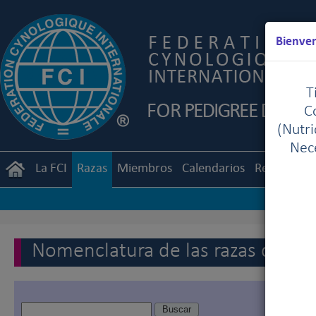
Bienven
T
C
(Nutr
Nece
La FCI
Razas
Miembros
Calendarios
Reglament
Nomenclatura de las razas de la 