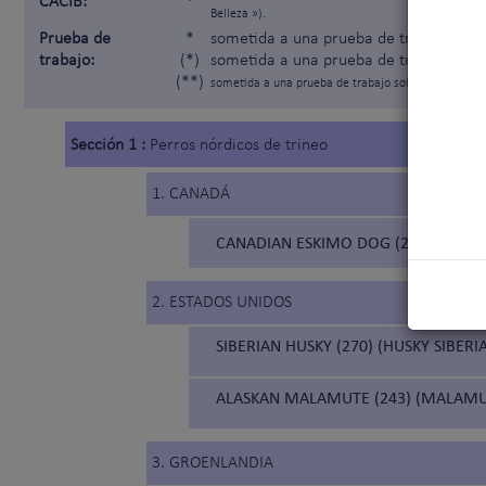
CACIB:
*
Belleza »).
Prueba de
*
sometida a una prueba de trabajo segú
trabajo:
(*)
sometida a una prueba de trabajo solam
(**)
sometida a una prueba de trabajo solamente para lo
Sección 1 :
Perros nórdicos de trineo
1. CANADÁ
CANADIAN ESKIMO DOG (211) (PERR
2. ESTADOS UNIDOS
SIBERIAN HUSKY (270) (HUSKY SIBERI
ALASKAN MALAMUTE (243) (MALAMU
3. GROENLANDIA