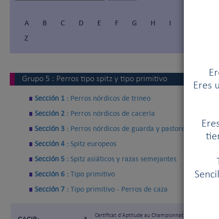
A
B
C
D
E
F
G
H
I
Í
J
Z
Er
Grupo
5
:
Perros tipo spitz y tipo primitivo
Eres u
Sección 1 :
Perros nórdicos de trineo
Sección 2 :
Perros nórdicos de cacería
Eres
Sección 3 :
Perros nórdicos de guarda y pastoreo
tie
Sección 4 :
Spitz europeos
Sección 5 :
Spitz asiáticos y razas semejantes
Sección 6 :
Tipo primitivo
Senci
Sección 7 :
Tipo primitivo - Perros de caza
Certificat d'Aptitude au Championnat International