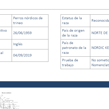
Perros nórdicos de
Estatus de la
Reconocida 
trineo
raza
itivo
País de origen
26/06/1959
NORTE DE 
de la raza
País de
Inglés
patronato de la
NORDIC K
raza
ial
04/09/2019
Prueba de
No sometid
trabajo
Nomenclatu