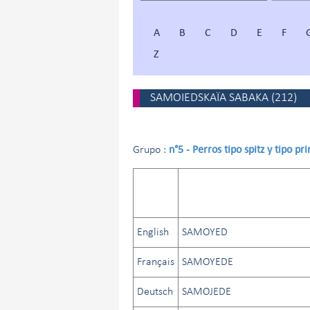
A
B
C
D
E
F
Z
SAMOIEDSKAÏA SABAKA
(
212
)
n°5 - Perros tipo spitz y tipo pr
Grupo :
English
SAMOYED
Français
SAMOYEDE
Deutsch
SAMOJEDE