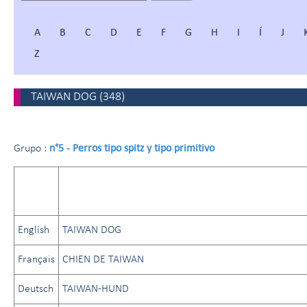
A
B
C
D
E
F
G
H
I
Í
J
Z
TAIWAN DOG
(
348
)
n°5 - Perros tipo spitz y tipo primitivo
Grupo :
English
TAIWAN DOG
Français
CHIEN DE TAIWAN
Deutsch
TAIWAN-HUND