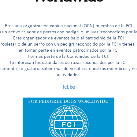
G
H
I
Í
J
K
L
M
N
O
Ö
P
R
Eres una organización canina nacional (OCN) miembro de la FCI
s un activo criador de perros con pedigrí o un juez, reconocidos por la
Eres organizador de eventos bajo el patrocinio de la FCI
ropietario de un perro con un pedigrí reconocido por la FCI y tienes 
 primitivo
en tomar parte en eventos patrocinados por la FCI
Formas parte de la Comunidad de la FCI
rineo
Te interesan los est
á
ndares de razas reconocidos por la FCI
llamente, te gustaría saber mas de nosotros, nuestros miembros y nu
cacería
actividades
guarda y pastoreo
fci.be
zas semejantes
ros de caza
itude au Championnat International de Beauté (premio para el título de «Campeón Internacio