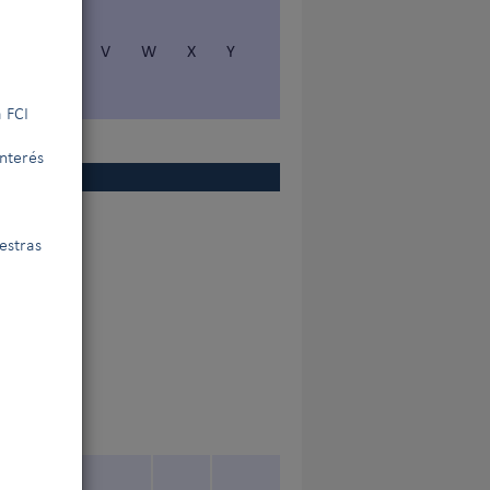
S
T
V
W
X
Y
 FCI
interés
estras
nal de