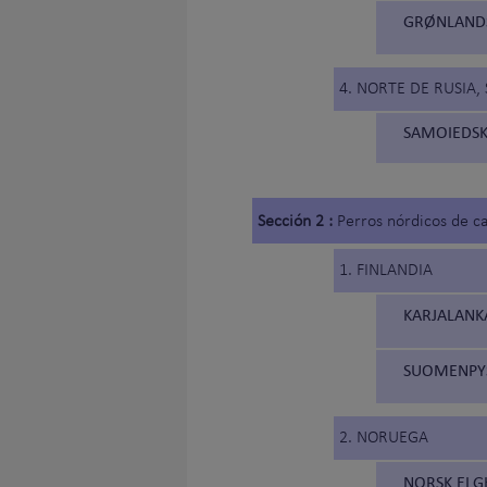
GRØNLANDS
4. NORTE DE RUSIA, 
SAMOIEDSK
Sección 2 :
Perros nórdicos de c
1. FINLANDIA
KARJALANKA
SUOMENPYST
2. NORUEGA
NORSK ELG