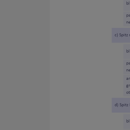
b
p
n
c) Spit
b
p
n
a
g
ot
d) Spit
b