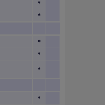
*
*
*
*
*
*