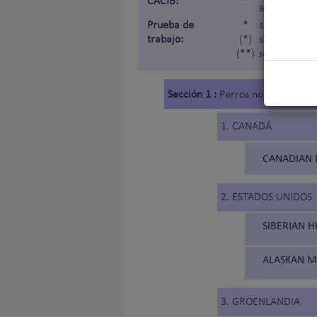
CACIB:
*
Belleza »).
Prueba de
*
sometida a u
trabajo:
(*)
sometida a u
(**)
sometida a una p
Sección 1 :
Perros nórdicos de tr
1. CANADÁ
CANADIAN 
2. ESTADOS UNIDOS
SIBERIAN H
ALASKAN M
3. GROENLANDIA