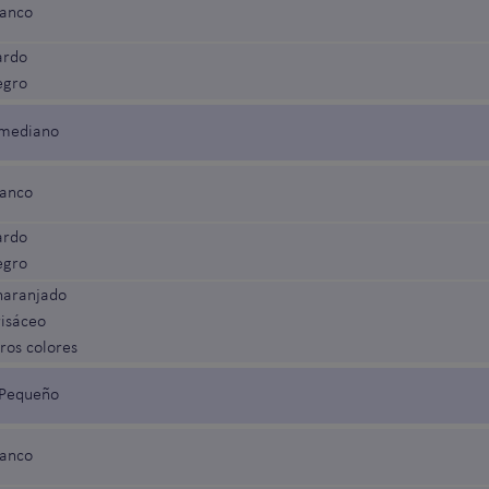
lanco
ardo
egro
z mediano
lanco
ardo
egro
naranjado
risáceo
ros colores
z Pequeño
lanco