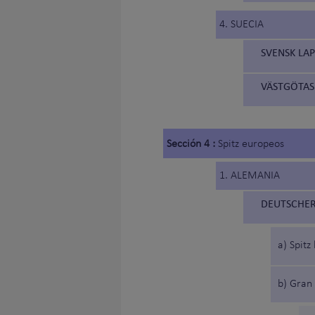
4. SUECIA
SVENSK LA
VÄSTGÖTASP
Sección 4 :
Spitz europeos
1. ALEMANIA
DEUTSCHER 
a) Spitz
b) Gran 