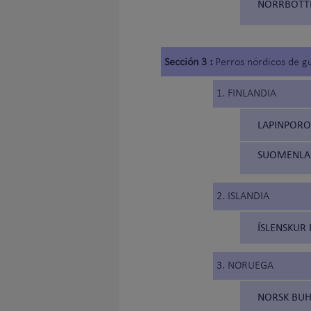
NORRBOTTE
Sección 3 :
Perros nórdicos de g
1. FINLANDIA
LAPINPOROK
SUOMENLAP
2. ISLANDIA
ÍSLENSKUR 
3. NORUEGA
NORSK BUH