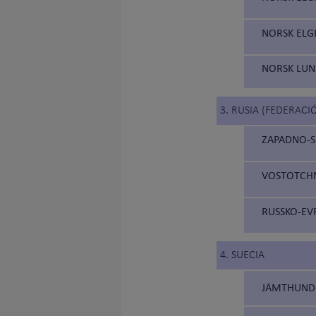
NORSK ELG
NORSK LUN
3. RUSIA (FEDERACI
ZAPADNO-SI
VOSTOTCHNO
RUSSKO-EVR
4. SUECIA
JÄMTHUND 