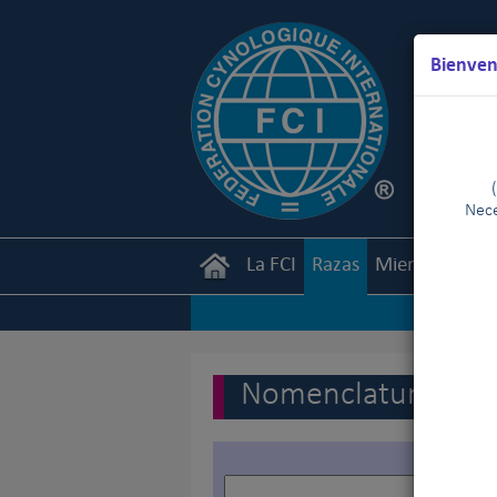
Bienven
Nece
La FCI
Razas
Miembros
Ca
Nomenclatura de la