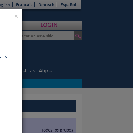
glish
Français
Deutsch
Español
Close
×
LOGIN
)
horro
uth
Estadísticas
Afijos
Todos los grupos