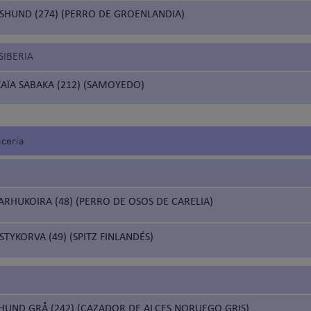
HUND (274) (PERRO DE GROENLANDIA)
SIBERIA
AÏA SABAKA (212) (SAMOYEDO)
acería
RHUKOIRA (48) (PERRO DE OSOS DE CARELIA)
YKORVA (49) (SPITZ FINLANDÉS)
HUND GRÅ (242) (CAZADOR DE ALCES NORUEGO GRIS)