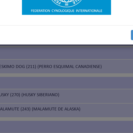
na prueba de trabajo según la Nomenclatura de razas de la FCI
na prueba de trabajo solamente para los países que lo hayan solicit
rueba de trabajo solamente para los países nórdicos (Finlandia, Noruega, Suecia)
ineo
ESKIMO DOG (211) (PERRO ESQUIMAL CANADIENSE)
USKY (270) (HUSKY SIBERIANO)
ALAMUTE (243) (MALAMUTE DE ALASKA)