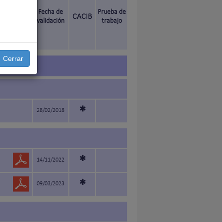
Fecha de
Prueba de
CACIB
validación
trabajo
ado
Cerrar
*
28/02/2018
*
14/11/2022
*
09/03/2023