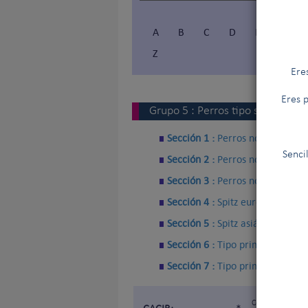
A
B
C
D
E
F
Z
Ere
Eres p
Grupo
5
:
Perros tipo spitz y tipo
Sección 1 :
Perros nórdicos de t
Senci
Sección 2 :
Perros nórdicos de 
Sección 3 :
Perros nórdicos de 
Sección 4 :
Spitz europeos
Sección 5 :
Spitz asiáticos y ra
Sección 6 :
Tipo primitivo
Sección 7 :
Tipo primitivo - Per
Certificat d'Apt