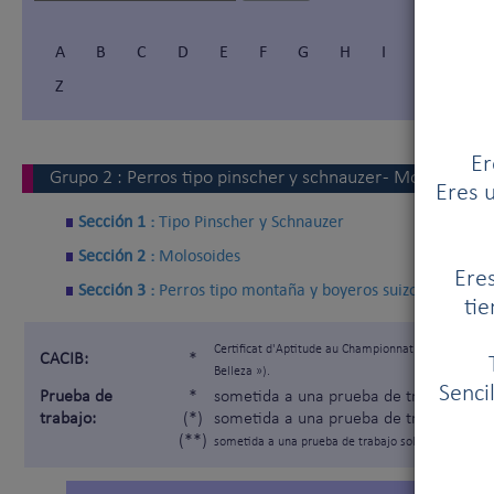
A
B
C
D
E
F
G
H
I
Í
J
Z
Er
Grupo
2
:
Perros tipo pinscher y schnauzer - Molosoides 
Eres u
Sección 1 :
Tipo Pinscher y Schnauzer
Sección 2 :
Molosoides
Eres
Sección 3 :
Perros tipo montaña y boyeros suizos
tie
Certificat d'Aptitude au Championnat International
CACIB:
*
Belleza »).
Senci
Prueba de
*
sometida a una prueba de trabajo segú
trabajo:
(*)
sometida a una prueba de trabajo solam
(**)
sometida a una prueba de trabajo solamente para lo