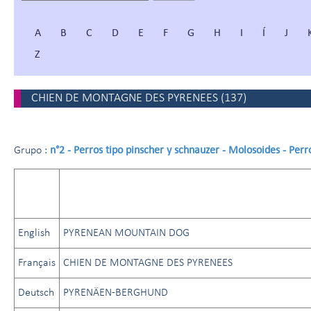
A
B
C
D
E
F
G
H
I
Í
J
Z
CHIEN DE MONTAGNE DES PYRENEES
(
137
)
n°2 - Perros tipo pinscher y schnauzer - Molosoides - Per
Grupo :
English
PYRENEAN MOUNTAIN DOG
Français
CHIEN DE MONTAGNE DES PYRENEES
Deutsch
PYRENÄEN-BERGHUND