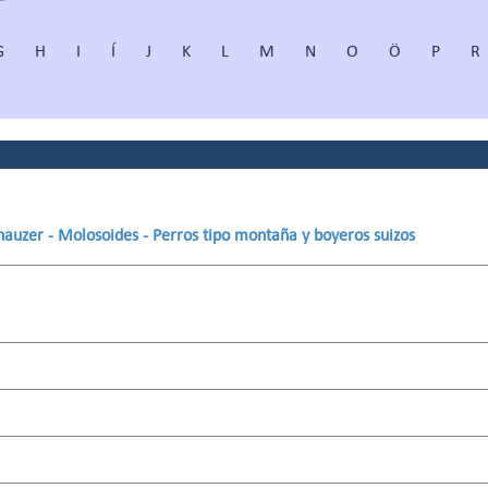
G
H
I
Í
J
K
L
M
N
O
Ö
P
R
hnauzer - Molosoides - Perros tipo montaña y boyeros suizos