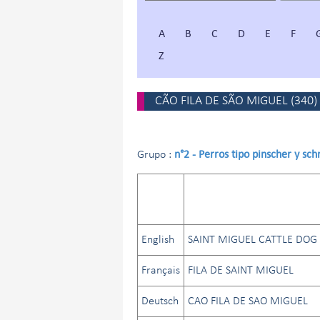
A
B
C
D
E
F
Z
CÃO FILA DE SÃO MIGUEL
(
340
)
n°2 - Perros tipo pinscher y sc
Grupo :
English
SAINT MIGUEL CATTLE DOG
Français
FILA DE SAINT MIGUEL
Deutsch
CAO FILA DE SAO MIGUEL