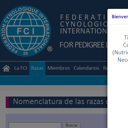
Bienven
T
C
(Nutr
Nece
La FCI
Razas
Miembros
Calendarios
Reglament
Nomenclatura de las razas de la 