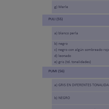
g) Merle
PULI (55)
a) blanco perla
b) negro
c) negro con algún sombreado rojo
d) leonado
e) gris (td. tonalidades)
PUMI (56)
a) GRIS EN DIFERENTES TONALID
b) NEGRO