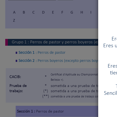
A
B
C
D
E
F
G
H
I
Í
J
Z
Er
Grupo
1
:
Perros de pastor y perros boyeros (excepto per
Eres u
Sección 1 :
Perros de pastor
Sección 2 :
Perros boyeros (excepto perros boyeros suizos
Eres
tie
Certificat d'Aptitude au Championnat International
CACIB:
*
Belleza »).
Prueba de
*
sometida a una prueba de trabajo segú
trabajo:
(*)
sometida a una prueba de trabajo solam
Senci
(**)
sometida a una prueba de trabajo solamente para lo
Sección 1 :
Perros de pastor