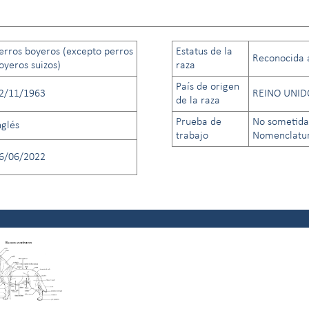
erros boyeros (excepto perros
Estatus de la
Reconocida a 
oyeros suizos)
raza
País de origen
2/11/1963
REINO UNID
de la raza
Prueba de
No sometida
nglés
trabajo
Nomenclatura
6/06/2022