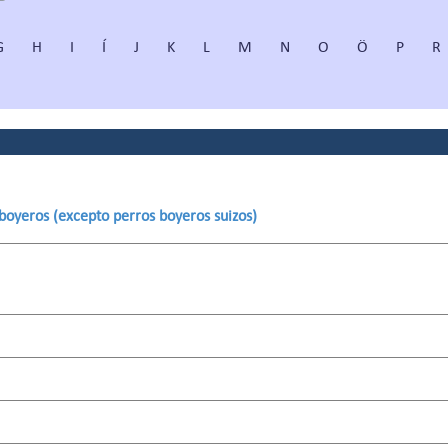
G
H
I
Í
J
K
L
M
N
O
Ö
P
R
 boyeros (excepto perros boyeros suizos)